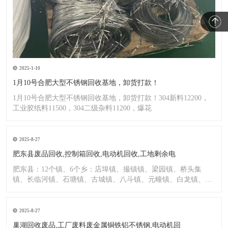
2025-1-10
1月10号合肥大型不锈钢回收基地，卸货打款！
1月10号合肥大型不锈钢回收基地，卸货打款！304新料12200，
工业胶纸料11500，304二级杂料11200，爆花
2025-8-27
肥东县废品回收,控制箱回收,电动机回收,工地剩余电
肥东县：12个镇、6个乡：店埠镇、撮镇镇、梁园镇、桥头集
镇、长临河镇、石塘镇、古城镇、八斗镇、元疃镇、白龙镇、包
公镇、
2025-8-27
巢湖回收废品,工厂废料废金属铜铁铝不锈钢,电动机回