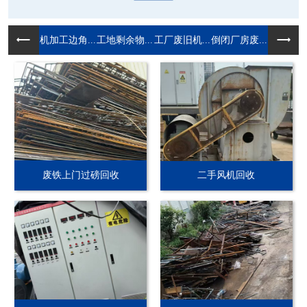
机加工边角...
工地剩余物...
工厂废旧机...
倒闭厂房废...
废铁上门过磅回收
二手风机回收