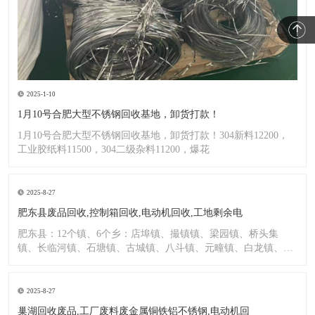
2025-1-10
1月10号合肥大型不锈钢回收基地，卸货打款！
1月10号合肥大型不锈钢回收基地，卸货打款！304新料12200，
工业胶纸料11500，304二级杂料11200，爆花
2025-8-27
肥东县废品回收,控制箱回收,电动机回收,工地剩余电
肥东县：12个镇、6个乡：店埠镇、撮镇镇、梁园镇、桥头集
镇、长临河镇、石塘镇、古城镇、八斗镇、元疃镇、白龙镇、包
公镇、
2025-8-27
巢湖回收废品,工厂废料废金属铜铁铝不锈钢,电动机回