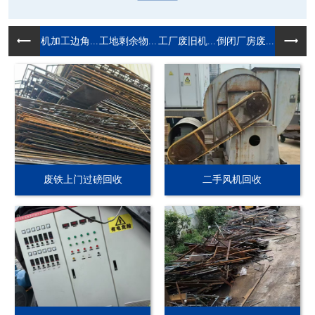
机加工边角...
工地剩余物...
工厂废旧机...
倒闭厂房废...
废铁上门过磅回收
二手风机回收