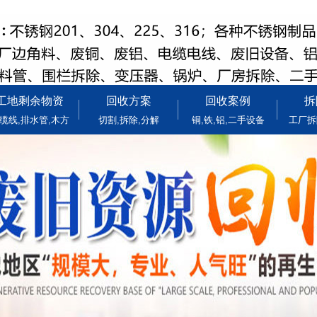
工地剩余物资
回收方案
回收案例
拆
缆线,排水管,木方
切割,拆除,分解
铜,铁,铝,二手设备
工厂拆