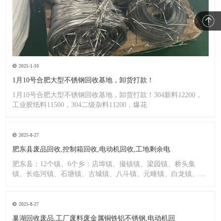
2025-1-10
1月10号合肥大型不锈钢回收基地，卸货打款！
1月10号合肥大型不锈钢回收基地，卸货打款！304新料12200，
工业胶纸料11500，304二级杂料11200，爆花
2025-8-27
肥东县废品回收,控制箱回收,电动机回收,工地剩余电
肥东县：12个镇、6个乡：店埠镇、撮镇镇、梁园镇、桥头集
镇、长临河镇、石塘镇、古城镇、八斗镇、元疃镇、白龙镇、包
公镇、
2025-8-27
巢湖回收废品,工厂废料废金属铜铁铝不锈钢,电动机回