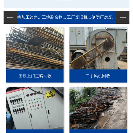
机加工边角...
工地剩余物...
工厂废旧机...
倒闭厂房废...
废铁上门过磅回收
二手风机回收