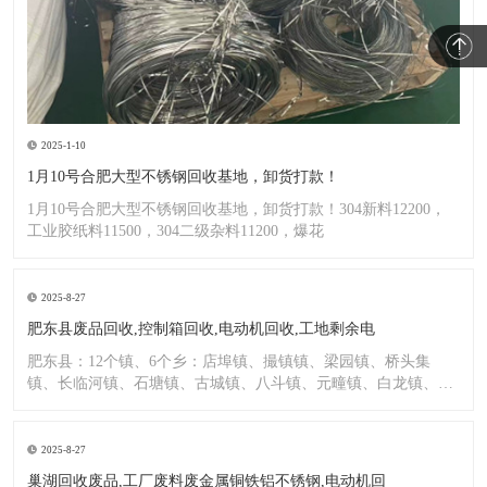
2025-1-10
1月10号合肥大型不锈钢回收基地，卸货打款！
1月10号合肥大型不锈钢回收基地，卸货打款！304新料12200，
工业胶纸料11500，304二级杂料11200，爆花
2025-8-27
肥东县废品回收,控制箱回收,电动机回收,工地剩余电
肥东县：12个镇、6个乡：店埠镇、撮镇镇、梁园镇、桥头集
镇、长临河镇、石塘镇、古城镇、八斗镇、元疃镇、白龙镇、包
公镇、
2025-8-27
巢湖回收废品,工厂废料废金属铜铁铝不锈钢,电动机回