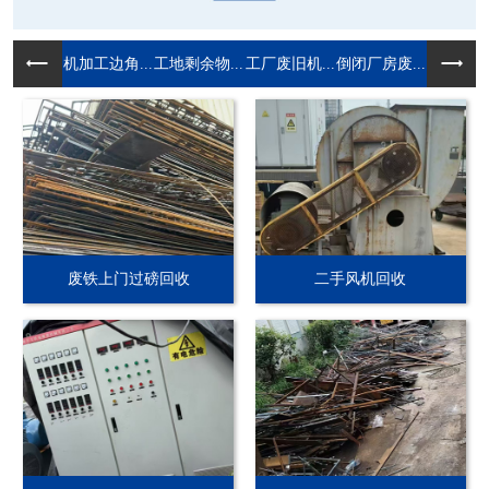
机加工边角...
工地剩余物...
工厂废旧机...
倒闭厂房废...
废铁上门过磅回收
二手风机回收