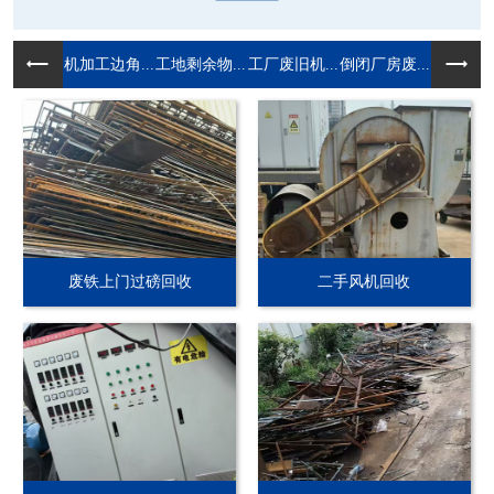
机加工边角...
工地剩余物...
工厂废旧机...
倒闭厂房废...
废铁上门过磅回收
二手风机回收