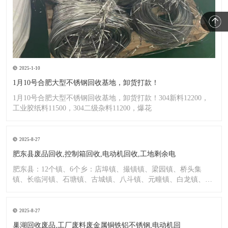
2025-1-10
1月10号合肥大型不锈钢回收基地，卸货打款！
1月10号合肥大型不锈钢回收基地，卸货打款！304新料12200，
工业胶纸料11500，304二级杂料11200，爆花
2025-8-27
肥东县废品回收,控制箱回收,电动机回收,工地剩余电
肥东县：12个镇、6个乡：店埠镇、撮镇镇、梁园镇、桥头集
镇、长临河镇、石塘镇、古城镇、八斗镇、元疃镇、白龙镇、包
公镇、
2025-8-27
巢湖回收废品,工厂废料废金属铜铁铝不锈钢,电动机回