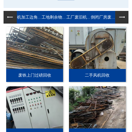
机加工边角...
工地剩余物...
工厂废旧机...
倒闭厂房废...
废铁上门过磅回收
二手风机回收