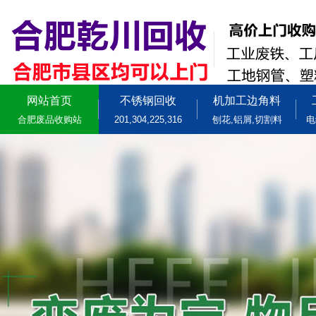
网站首页
不锈钢回收
机加工边角料
合肥废品收购站
201,304,225,316
刨花,铝屑,切割料
电