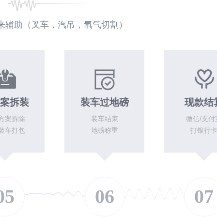
来辅助（叉车，汽吊，氧气切割）
案拆装
装车过地磅
现款结
方案拆除
装车结束
微信/支付
装车打包
地磅称重
打银行
05
06
07