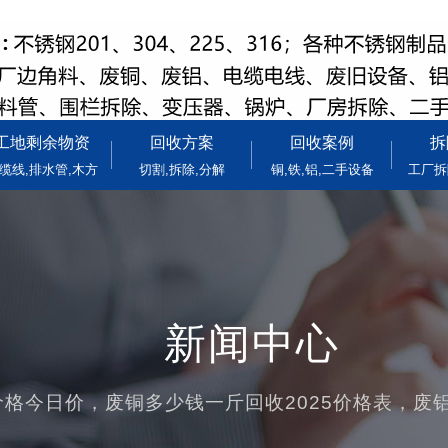
工地剩余物资
回收方案
回收案例
拆
缆线,排水管,木方
切割,拆除,分解
铜,铁,铝,二手设备
工厂拆
新闻中心
格今日价，废铜多少钱一斤回收2025价格表，废