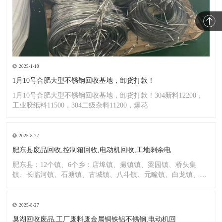
2025-1-10
1月10号合肥大型不锈钢回收基地，卸货打款！
1月10号合肥大型不锈钢回收基地，卸货打款！304新料12200，
工业胶纸料11500，304二级杂料11200，爆花
2025-8-27
肥东县废品回收,控制箱回收,电动机回收,工地剩余电
肥东县：12个镇、6个乡：店埠镇、撮镇镇、梁园镇、桥头集
镇、长临河镇、石塘镇、古城镇、八斗镇、元疃镇、白龙镇、包
公镇、
2025-8-27
巢湖回收废品,工厂废料废金属铜铁铝不锈钢,电动机回