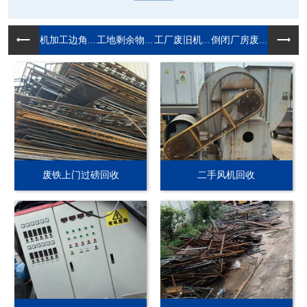
机加工边角...
工地剩余物...
工厂废旧机...
倒闭厂房废...
废铁上门过磅回收
二手风机回收