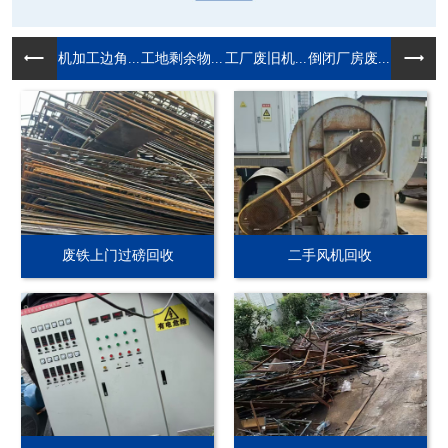
机加工边角...
工地剩余物...
工厂废旧机...
倒闭厂房废...
废铁上门过磅回收
二手风机回收