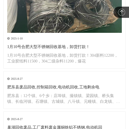
2025-1-10
1月10号合肥大型不锈钢回收基地，卸货打款！
1月10号合肥大型不锈钢回收基地，卸货打款！304新料12200，
工业胶纸料11500，304二级杂料11200，爆花
2025-8-27
肥东县废品回收,控制箱回收,电动机回收,工地剩余电
肥东县：12个镇、6个乡：店埠镇、撮镇镇、梁园镇、桥头集
镇、长临河镇、石塘镇、古城镇、八斗镇、元疃镇、白龙镇、包
公镇、
2025-8-27
巢湖回收废品,工厂废料废金属铜铁铝不锈钢,电动机回