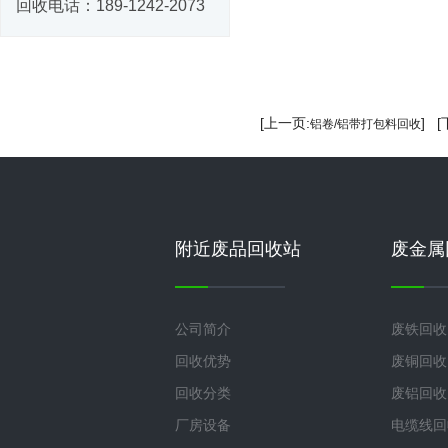
回收电话：
189-1242-2073
[上一页:
] 
铝卷/铝带打包料回收
附近废品回收站
废金属
公司简介
废铁回收
回收优势
废铜回收
回收分类
废铝回收
厂房设备
电缆线回