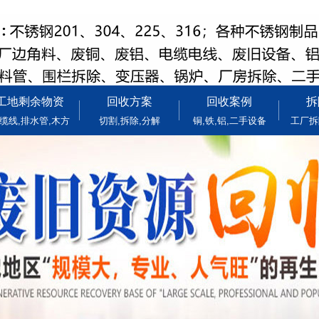
工地剩余物资
回收方案
回收案例
拆
缆线,排水管,木方
切割,拆除,分解
铜,铁,铝,二手设备
工厂拆