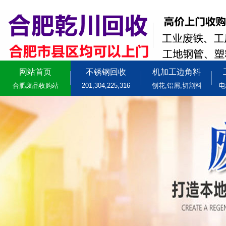
网站首页
不锈钢回收
机加工边角料
合肥废品收购站
201,304,225,316
刨花,铝屑,切割料
电