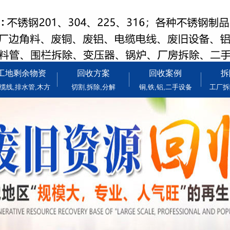
工地剩余物资
回收方案
回收案例
拆
缆线,排水管,木方
切割,拆除,分解
铜,铁,铝,二手设备
工厂拆