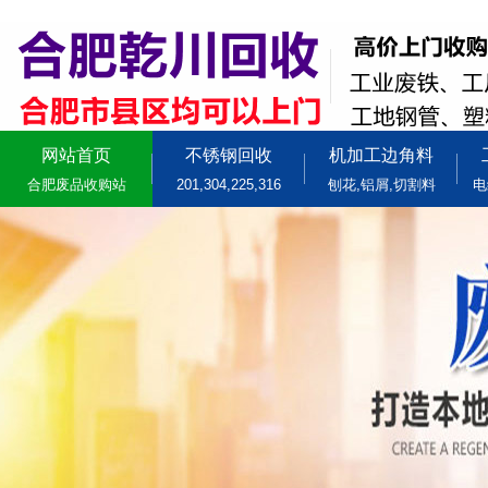
网站首页
不锈钢回收
机加工边角料
合肥废品收购站
201,304,225,316
刨花,铝屑,切割料
电