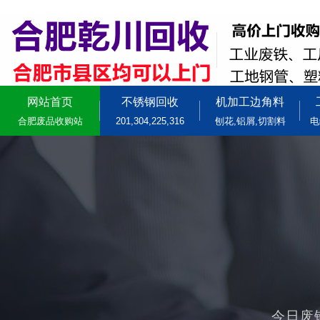
网站首页
不锈钢回收
机加工边角料
合肥废品收购站
201,304,225,316
刨花,铝屑,切割料
电
今日废