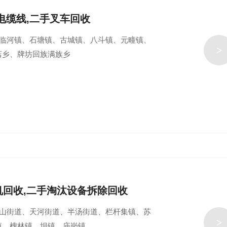
电缆线,二手叉车回收
长临河镇、石塘镇、古城镇、八斗镇、元疃镇、
>
店乡、牌坊回族满族乡
机回收,二手淘汰设备拆除回收
牛山街道、天河街道、半汤街道、栏杆集镇、苏
>
镇、槐林镇、坝镇、庙岗镇