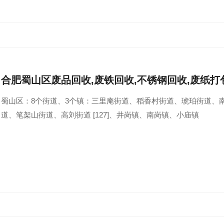
合肥蜀山区废品回收,废铁回收,不锈钢回收,废纸打
蜀山区：8个街道、3个镇：三里庵街道、稻香村街道、琥珀街道、
道、笔架山街道、高刘街道 [127]、井岗镇、南岗镇、小庙镇