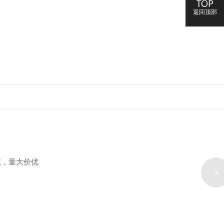
>
返回顶部
元/吨，量大价优
>