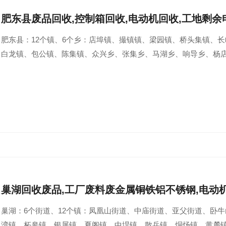
肥东县废品回收,控制箱回收,电动机回收,工地剩余
肥东县：12个镇、6个乡：店埠镇、撮镇镇、梁园镇、桥头集镇、
白龙镇、包公镇、陈集镇、众兴乡、张集乡、马湖乡、响导乡、杨
巢湖回收废品,工厂废料废金属铜铁铝不锈钢,电动
巢湖：6个街道、12个镇：凤凰山街道、中庙街道、亚父街道、卧
湾镇、柘皋镇、银屏镇、夏阁镇、中垾镇、散兵镇、烔炀镇、黄麓