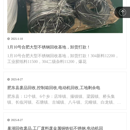
2025-1-10
1月10号合肥大型不锈钢回收基地，卸货打款！
1月10号合肥大型不锈钢回收基地，卸货打款！304新料12200，
工业胶纸料11500，304二级杂料11200，爆花
2025-8-27
肥东县废品回收,控制箱回收,电动机回收,工地剩余电
肥东县：12个镇、6个乡：店埠镇、撮镇镇、梁园镇、桥头集
镇、长临河镇、石塘镇、古城镇、八斗镇、元疃镇、白龙镇、包
公镇、
2025-8-27
巢湖回收废品,工厂废料废金属铜铁铝不锈钢,电动机回