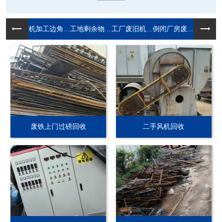
机加工边角...
工地剩余物...
工厂废旧机...
倒闭厂房废...
废铁上门过磅回收
二手风机回收