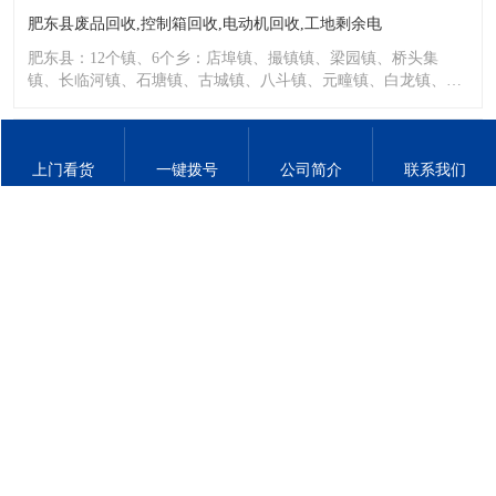
肥东县废品回收,控制箱回收,电动机回收,工地剩余电
肥东县：12个镇、6个乡：店埠镇、撮镇镇、梁园镇、桥头集
镇、长临河镇、石塘镇、古城镇、八斗镇、元疃镇、白龙镇、包
公镇、
2025-8-27
上门看货
一键拨号
公司简介
联系我们
巢湖回收废品,工厂废料废金属铜铁铝不锈钢,电动机回
巢湖：6个街道、12个镇：凤凰山街道、中庙街道、亚父街道、
卧牛山街道、天河街道、半汤街道、栏杆集镇、苏湾镇、柘皋
镇、银
2025-8-27
合肥蜀山区废品回收,废铁回收,不锈钢回收,废纸打包
蜀山区：8个街道、3个镇：三里庵街道、稻香村街道、琥珀街
道、南七街道、西园街道、五里墩街道、荷叶地街道、笔架山街
道、高
Copyright 2025 肥西县乾川再生资源回收经营部 版权所有 网站备案/许可证号：
皖ICP备
2025095914号