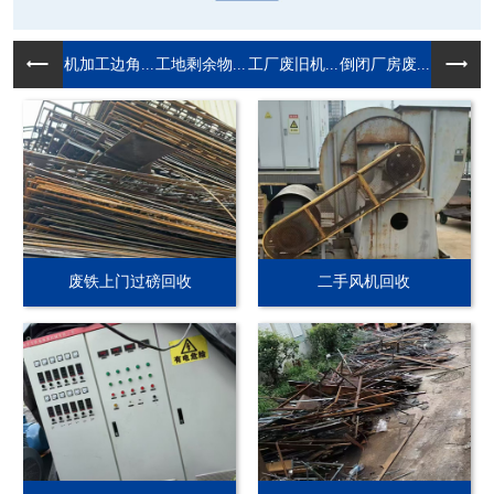
机加工边角...
工地剩余物...
工厂废旧机...
倒闭厂房废...
废铁上门过磅回收
二手风机回收