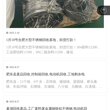
2025-1-10
1月10号合肥大型不锈钢回收基地，卸货打款！
1月10号合肥大型不锈钢回收基地，卸货打款！304新料12200，
工业胶纸料11500，304二级杂料11200，爆花
2025-8-27
肥东县废品回收,控制箱回收,电动机回收,工地剩余电
肥东县：12个镇、6个乡：店埠镇、撮镇镇、梁园镇、桥头集
镇、长临河镇、石塘镇、古城镇、八斗镇、元疃镇、白龙镇、包
公镇、
2025-8-27
巢湖回收废品,工厂废料废金属铜铁铝不锈钢,电动机回