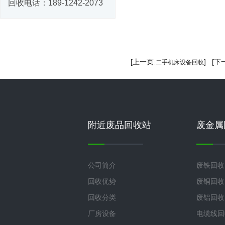
回收电话：
189-1242-2073
[上一页:
] [下
二手机床设备回收
附近废品回收站
废金属
公司简介
废铁回收
回收优势
废铜回收
回收分类
废铝回收
厂房设备
电缆线回