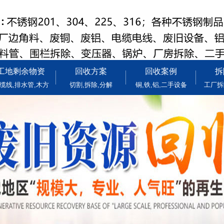
工地剩余物资
回收方案
回收案例
拆
缆线,排水管,木方
切割,拆除,分解
铜,铁,铝,二手设备
工厂拆