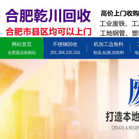
网站首页
不锈钢回收
机加工边角料
合肥废品收购站
201,304,225,316
刨花,铝屑,切割料
电