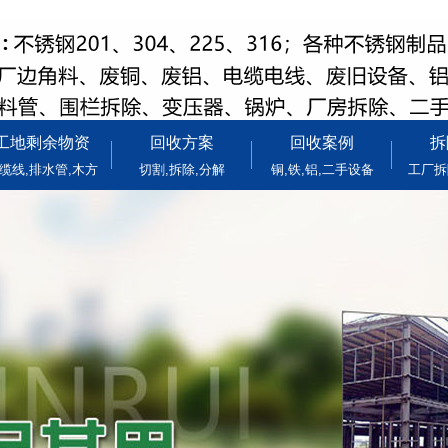
工地剩余物资
回收方案
回收案例
拆
缆线,排水管,木方
切割,拆除,分解
铜,铁,铝,二手设备
工厂拆