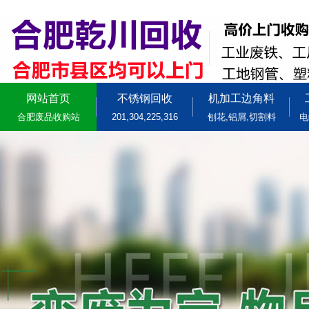
网站首页
不锈钢回收
机加工边角料
合肥废品收购站
201,304,225,316
刨花,铝屑,切割料
电