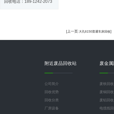
回收电话：
189-1242-2073
[上一页:
]
大孔6150普通车床回收
附近废品回收站
废金属
公司简介
废铁回收
回收优势
废铜回收
回收分类
废铝回收
厂房设备
电缆线回