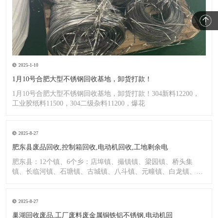
2025-1-10
1月10号合肥大型不锈钢回收基地，卸货打款！
1月10号合肥大型不锈钢回收基地，卸货打款！304新料12200，
工业胶纸料11500，304二级杂料11200，爆花
2025-8-27
肥东县废品回收,控制箱回收,电动机回收,工地剩余电
肥东县：12个镇、6个乡：店埠镇、撮镇镇、梁园镇、桥头集
镇、长临河镇、石塘镇、古城镇、八斗镇、元疃镇、白龙镇、包
公镇、
2025-8-27
巢湖回收废品,工厂废料废金属铜铁铝不锈钢,电动机回