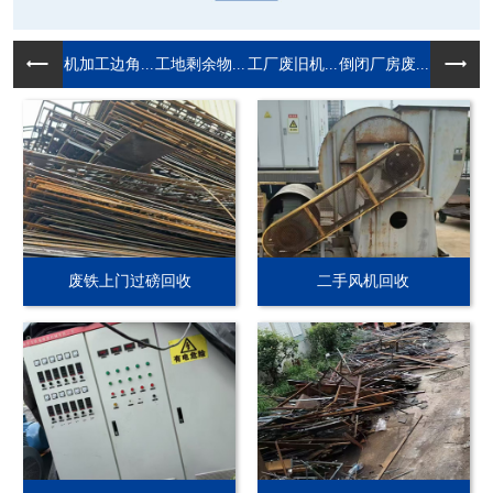
机加工边角...
工地剩余物...
工厂废旧机...
倒闭厂房废...
废铁上门过磅回收
二手风机回收