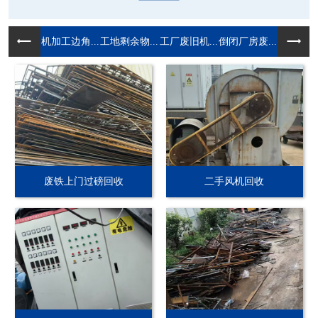
机加工边角...
工地剩余物...
工厂废旧机...
倒闭厂房废...
废铁上门过磅回收
二手风机回收