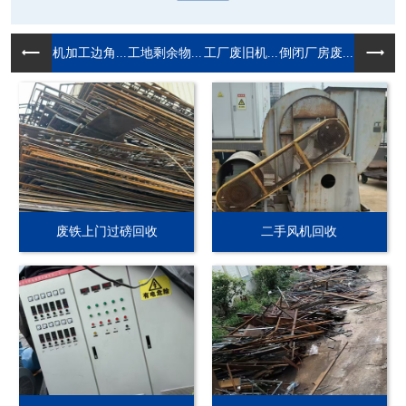
机加工边角...
工地剩余物...
工厂废旧机...
倒闭厂房废...
废铁上门过磅回收
二手风机回收