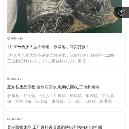
2025-1-10
1月10号合肥大型不锈钢回收基地，卸货打款！
1月10号合肥大型不锈钢回收基地，卸货打款！304新料12200，
工业胶纸料11500，304二级杂料11200，爆花
2025-8-27
肥东县废品回收,控制箱回收,电动机回收,工地剩余电
肥东县：12个镇、6个乡：店埠镇、撮镇镇、梁园镇、桥头集
镇、长临河镇、石塘镇、古城镇、八斗镇、元疃镇、白龙镇、包
公镇、
2025-8-27
巢湖回收废品,工厂废料废金属铜铁铝不锈钢,电动机回