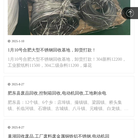
2025-1-10
1月10号合肥大型不锈钢回收基地，卸货打款！
1月10号合肥大型不锈钢回收基地，卸货打款！304新料12200，
工业胶纸料11500，304二级杂料11200，爆花
2025-8-27
肥东县废品回收,控制箱回收,电动机回收,工地剩余电
肥东县：12个镇、6个乡：店埠镇、撮镇镇、梁园镇、桥头集
镇、长临河镇、石塘镇、古城镇、八斗镇、元疃镇、白龙镇、包
公镇、
2025-8-27
巢湖回收废品,工厂废料废金属铜铁铝不锈钢,电动机回