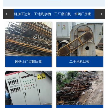
机加工边角...
工地剩余物...
工厂废旧机...
倒闭厂房废...
废铁上门过磅回收
二手风机回收