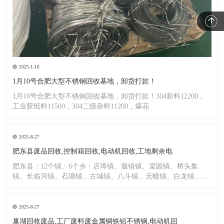
2025-1-10
1月10号合肥大型不锈钢回收基地，卸货打款！
1月10号合肥大型不锈钢回收基地，卸货打款！304新料12200，
工业胶纸料11500，304二级杂料11200，爆花
2025-8-27
肥东县废品回收,控制箱回收,电动机回收,工地剩余电
肥东县：12个镇、6个乡：店埠镇、撮镇镇、梁园镇、桥头集
镇、长临河镇、石塘镇、古城镇、八斗镇、元疃镇、白龙镇、包
公镇、
2025-8-27
巢湖回收废品,工厂废料废金属铜铁铝不锈钢,电动机回