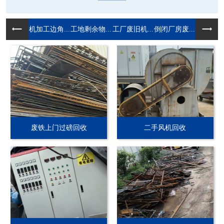
机加工边角...
工地剩余物...
工厂废旧机...
倒闭厂房废...
废铁上门过磅回收
二手风机回收