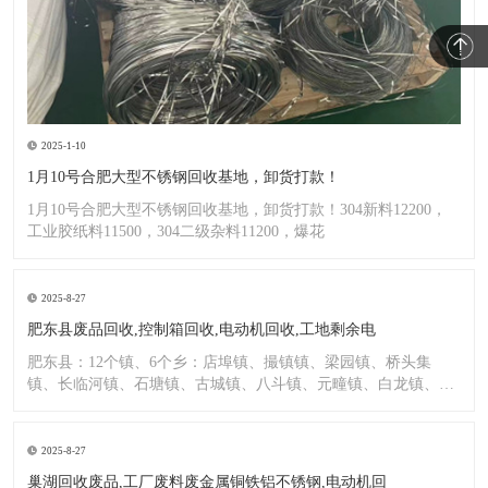
2025-1-10
1月10号合肥大型不锈钢回收基地，卸货打款！
1月10号合肥大型不锈钢回收基地，卸货打款！304新料12200，
工业胶纸料11500，304二级杂料11200，爆花
2025-8-27
肥东县废品回收,控制箱回收,电动机回收,工地剩余电
肥东县：12个镇、6个乡：店埠镇、撮镇镇、梁园镇、桥头集
镇、长临河镇、石塘镇、古城镇、八斗镇、元疃镇、白龙镇、包
公镇、
2025-8-27
巢湖回收废品,工厂废料废金属铜铁铝不锈钢,电动机回