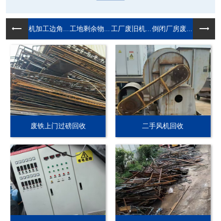
机加工边角...
工地剩余物...
工厂废旧机...
倒闭厂房废...
废铁上门过磅回收
二手风机回收