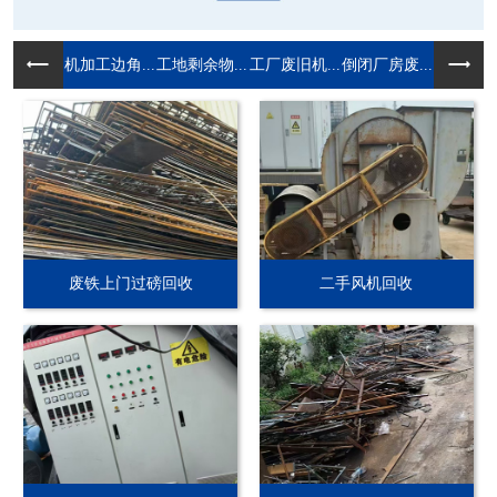
机加工边角...
工地剩余物...
工厂废旧机...
倒闭厂房废...
废铁上门过磅回收
二手风机回收