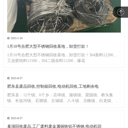
2025-1-10
1月10号合肥大型不锈钢回收基地，卸货打款！
1月10号合肥大型不锈钢回收基地，卸货打款！304新料12200，
工业胶纸料11500，304二级杂料11200，爆花
2025-8-27
肥东县废品回收,控制箱回收,电动机回收,工地剩余电
肥东县：12个镇、6个乡：店埠镇、撮镇镇、梁园镇、桥头集
镇、长临河镇、石塘镇、古城镇、八斗镇、元疃镇、白龙镇、包
公镇、
2025-8-27
巢湖回收废品,工厂废料废金属铜铁铝不锈钢,电动机回