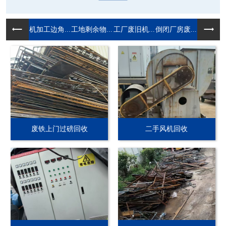
机加工边角...
工地剩余物...
工厂废旧机...
倒闭厂房废...
废铁上门过磅回收
二手风机回收