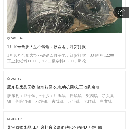
2025-1-10
1月10号合肥大型不锈钢回收基地，卸货打款！
1月10号合肥大型不锈钢回收基地，卸货打款！304新料12200，
工业胶纸料11500，304二级杂料11200，爆花
2025-8-27
肥东县废品回收,控制箱回收,电动机回收,工地剩余电
肥东县：12个镇、6个乡：店埠镇、撮镇镇、梁园镇、桥头集
镇、长临河镇、石塘镇、古城镇、八斗镇、元疃镇、白龙镇、包
公镇、
2025-8-27
巢湖回收废品,工厂废料废金属铜铁铝不锈钢,电动机回