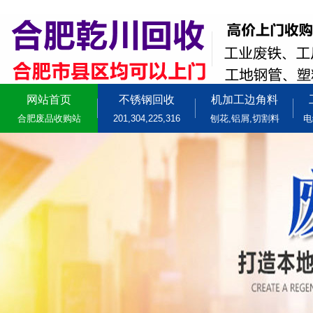
网站首页
不锈钢回收
机加工边角料
合肥废品收购站
201,304,225,316
刨花,铝屑,切割料
电