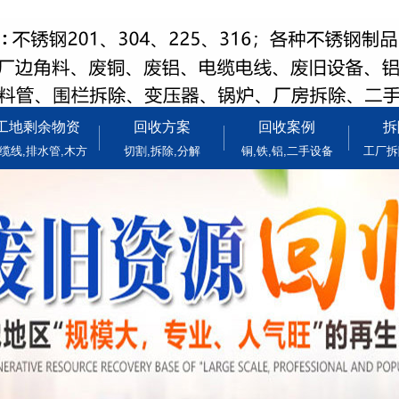
工地剩余物资
回收方案
回收案例
拆
缆线,排水管,木方
切割,拆除,分解
铜,铁,铝,二手设备
工厂拆