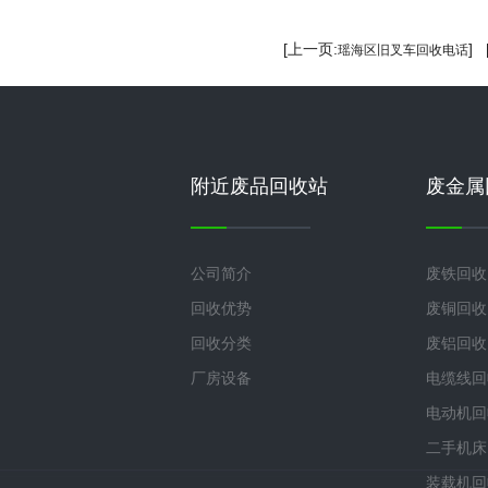
[上一页:
]
瑶海区旧叉车回收电话
附近废品回收站
废金属
公司简介
废铁回收
回收优势
废铜回收
回收分类
废铝回收
厂房设备
电缆线回
电动机回
二手机床
装载机回