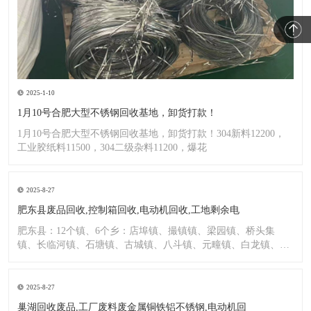
2025-1-10
1月10号合肥大型不锈钢回收基地，卸货打款！
1月10号合肥大型不锈钢回收基地，卸货打款！304新料12200，
工业胶纸料11500，304二级杂料11200，爆花
2025-8-27
肥东县废品回收,控制箱回收,电动机回收,工地剩余电
肥东县：12个镇、6个乡：店埠镇、撮镇镇、梁园镇、桥头集
镇、长临河镇、石塘镇、古城镇、八斗镇、元疃镇、白龙镇、包
公镇、
2025-8-27
巢湖回收废品,工厂废料废金属铜铁铝不锈钢,电动机回