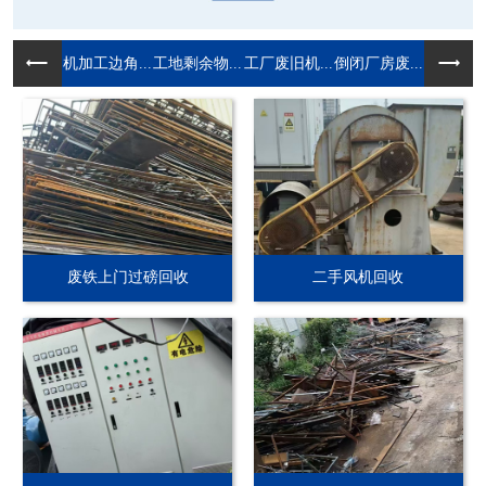
机加工边角...
工地剩余物...
工厂废旧机...
倒闭厂房废...
废铁上门过磅回收
二手风机回收