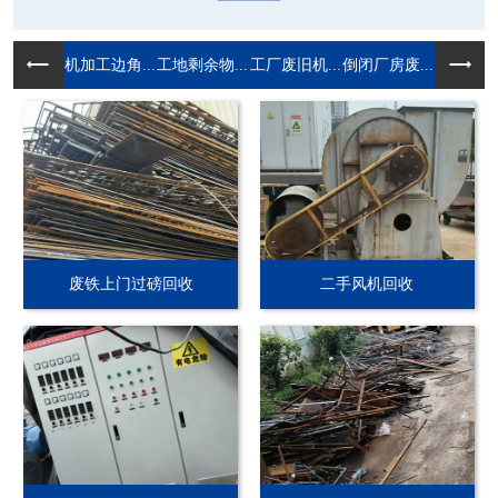
机加工边角...
工地剩余物...
工厂废旧机...
倒闭厂房废...
废铁上门过磅回收
二手风机回收