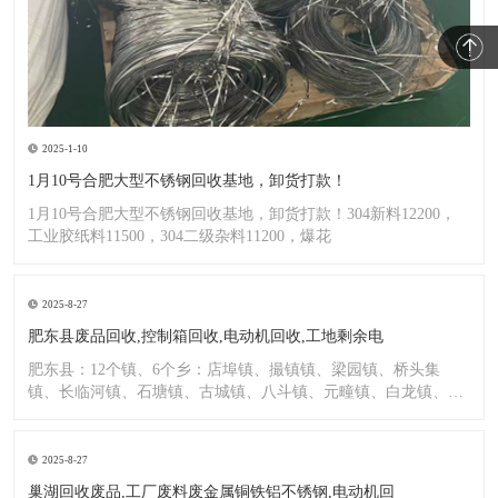
2025-1-10
1月10号合肥大型不锈钢回收基地，卸货打款！
1月10号合肥大型不锈钢回收基地，卸货打款！304新料12200，
工业胶纸料11500，304二级杂料11200，爆花
2025-8-27
肥东县废品回收,控制箱回收,电动机回收,工地剩余电
肥东县：12个镇、6个乡：店埠镇、撮镇镇、梁园镇、桥头集
镇、长临河镇、石塘镇、古城镇、八斗镇、元疃镇、白龙镇、包
公镇、
2025-8-27
巢湖回收废品,工厂废料废金属铜铁铝不锈钢,电动机回