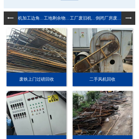
机加工边角...
工地剩余物...
工厂废旧机...
倒闭厂房废...
废铁上门过磅回收
二手风机回收