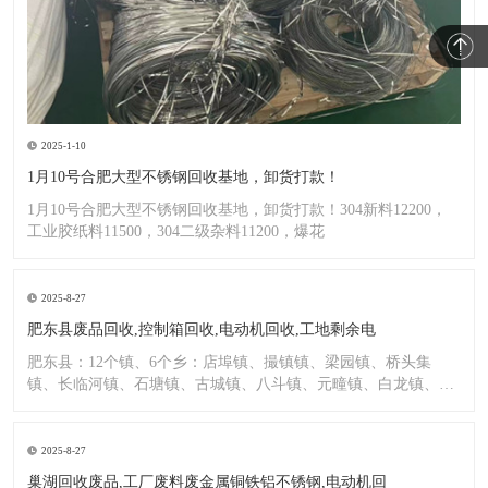
2025-1-10
1月10号合肥大型不锈钢回收基地，卸货打款！
1月10号合肥大型不锈钢回收基地，卸货打款！304新料12200，
工业胶纸料11500，304二级杂料11200，爆花
2025-8-27
肥东县废品回收,控制箱回收,电动机回收,工地剩余电
肥东县：12个镇、6个乡：店埠镇、撮镇镇、梁园镇、桥头集
镇、长临河镇、石塘镇、古城镇、八斗镇、元疃镇、白龙镇、包
公镇、
2025-8-27
巢湖回收废品,工厂废料废金属铜铁铝不锈钢,电动机回